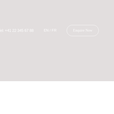
el: +41 22 345 67 88
EN
/
FR
Enquire Now