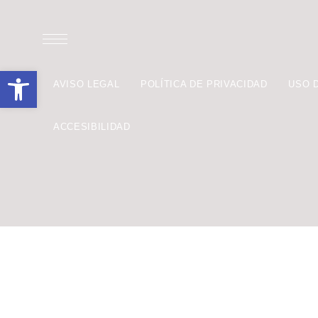
Abrir barra de herramientas
AVISO LEGAL
POLÍTICA DE PRIVACIDAD
USO 
ACCESIBILIDAD