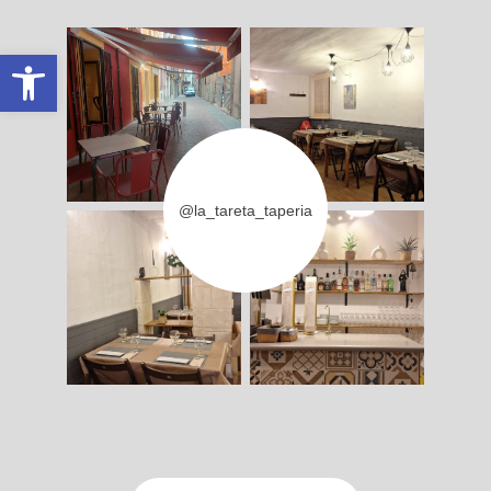
Abrir barra de herramientas
@la_tareta_taperia